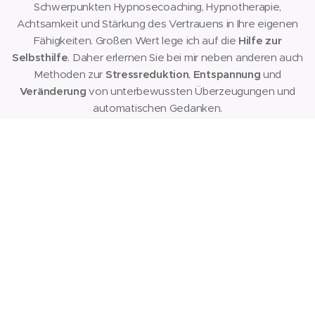
Schwerpunkten Hypnosecoaching, Hypnotherapie,
Achtsamkeit und Stärkung des Vertrauens in Ihre eigenen
Fähigkeiten. Großen Wert lege ich auf die
Hilfe zur
Selbsthilfe
. Daher erlernen Sie bei mir neben anderen auch
Methoden zur
Stressreduktion
,
Entspannung
und
Veränderung
von unterbewussten Überzeugungen und
automatischen Gedanken.
Finden Sie heraus, was Ihrer Arbeit und Ihrem Leben Sinn gibt,
und beschreiten Sie (neue) Wege ein
erfülltes Leben
zu
führen.